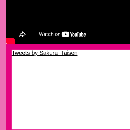
咲
根
健
司
Tweets by Sakura_Taisen